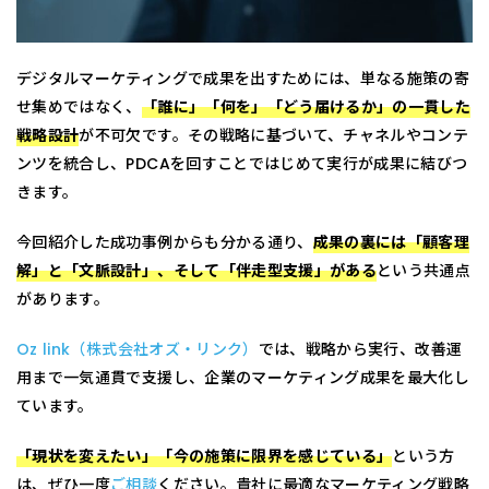
デジタルマーケティングで成果を出すためには、単なる施策の寄
せ集めではなく、
「誰に」「何を」「どう届けるか」の一貫した
戦略設計
が不可欠です。その戦略に基づいて、チャネルやコンテ
ンツを統合し、PDCAを回すことではじめて実行が成果に結びつ
きます。
今回紹介した成功事例からも分かる通り、
成果の裏には「顧客理
解」と「文脈設計」、そして「伴走型支援」がある
という共通点
があります。
Oz link（株式会社オズ・リンク）
では、戦略から実行、改善運
用まで一気通貫で支援し、企業のマーケティング成果を最大化し
ています。
「現状を変えたい」「今の施策に限界を感じている」
という方
は、ぜひ一度
ご相談
ください。貴社に最適なマーケティング戦略