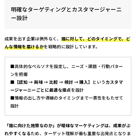
明確なターゲティングとカスタマージャーニ
ー設計
成果を出す企業は例外なく、
誰に対して、どのタイミングで、ど
んな情報を届けるか
を戦略的に設計しています。
■具体的なペルソナを設定し、ニーズ・課題・行動パター
ンを把握
■
【認知 → 興味 → 比較 → 検討 → 購入】
という
カスタマ
ージャーニーごとに最適な接点
を設計
■情報の出し方や導線のタイミングまで一貫性をもたせて
設計
「誰に向けた施策なのか」が曖昧なマーケティングは、成果がぶ
れやすくなる
ため、ターゲット理解が最も重要な出発点となりま