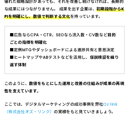
優れた戦略設計があっても、それを改善し続けなければ、長期的
な成果にはつながりません。 成果を出す企業は、
初期段階からK
PIを明確にし、数値で判断する文化
を持っています。
■広告ならCPA・CTR、SEOなら流入数・CV数など
目的
ごとの指標を明確化
■定例MTGやダッシュボードによる進捗共有と意思決定
■ヒートマップやABテストなどを活用し、
仮説検証を繰り
返す体制
このように、
数値をもとにした運用と改善の仕組みが成果の再現
性を支えています。
ここでは、デジタルマーケティングの成功事例を弊社
Oz link
（株式会社オズ・リンク）
の実績をもと見ていきましょう。