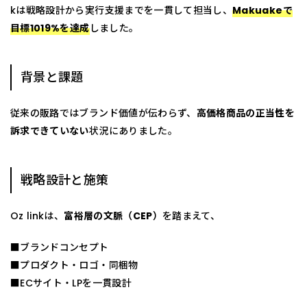
kは戦略設計から実行支援までを一貫して担当し、
Makuakeで
目標1019%を達成
しました。
背景と課題
従来の販路ではブランド価値が伝わらず、
高価格商品の正当性を
訴求できていない
状況にありました。
戦略設計と施策
Oz linkは、
富裕層の文脈（CEP）
を踏まえて、
■ブランドコンセプト
■プロダクト・ロゴ・同梱物
■ECサイト・LPを一貫設計