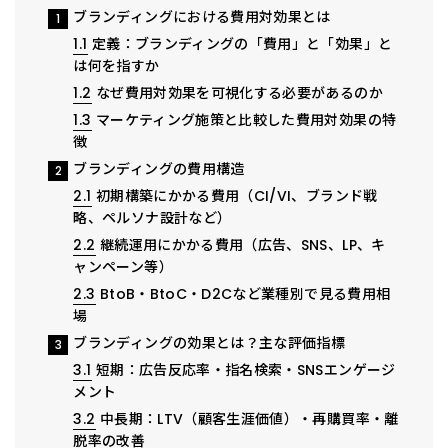
ブランディングにおける費用対効果とは
1
1.1
定義：ブランディングの「費用」と「効果」と
は何を指すか
1.2
なぜ費用対効果を可視化する必要があるのか
1.3
マーケティング施策と比較した費用対効果の特
徴
ブランディングの費用構造
2
2.1
初期構築にかかる費用（CI/VI、ブランド戦
略、ペルソナ設計など）
2.2
継続運用にかかる費用（広告、SNS、LP、キ
ャンペーン等）
2.3
BtoB・BtoC・D2Cなど業種別で見る費用相
場
ブランディングの効果とは？主な評価指標
3
3.1
短期：広告反応率・指名検索・SNSエンゲージ
メント
3.2
中長期：LTV（顧客生涯価値）・再購買率・離
脱率の改善