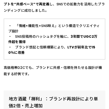
プトを“共感ベース”で再定義
し、SNSでの拡散力を活用したブラ
ンディングに成功しました。
・ 「情緒×機能性×SNS映え」という構造でクリエイティ
ブ設計
・ SNS投稿用のハッシュタグを軸に、
3年間でUGC2万
件超を獲得
・ ブランド想起と信頼構築により、
LTVが前年比で15
0％に改善
高価格帯D2Cでも、ブランドに共感・信頼を持たせる設計が機
能する好例です。
地方酒蔵「禅利」：ブランド再設計により単
価2倍・売上増加