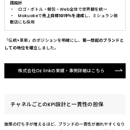
語設計
・ ロゴ・ボトル・梱包・Web全体で世界観を統一
・ Makuakeで
売上目標1019％を達成
し、ミシュラン掲
載店にも採用
「伝統×革新」のポジションを明確にし、
第一想起のブランドと
しての地位を確立
しました。
株式会社Oz linkの実績・事例詳細はこちら
チャネルごとのKPI設計と一貫性の担保
施策の打ち手が増えるほど、ブランドの一貫性が崩れやすくなり