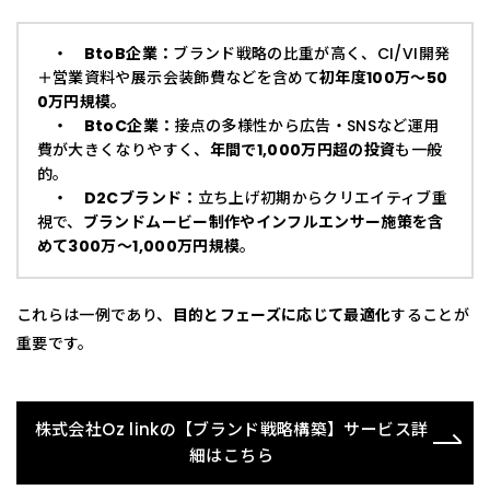
・ BtoB企業：
ブランド戦略の比重が高く、CI/VI開発
＋営業資料や展示会装飾費などを含めて
初年度100万〜50
0万円規模
。
・ BtoC企業：
接点の多様性から広告・SNSなど運用
費が大きくなりやすく、
年間で1,000万円超の投資
も一般
的。
・ D2Cブランド：
立ち上げ初期からクリエイティブ重
視で、
ブランドムービー制作やインフルエンサー施策を含
めて300万〜1,000万円規模
。
これらは一例であり、
目的とフェーズに応じて最適化
することが
重要です。
株式会社Oz linkの【ブランド戦略構築】サービス詳
細はこちら