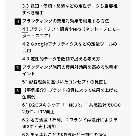
3.3
認知・信頼・想起などの定性データも重要視
すべき理由
ブランディングの費用対効果を測定する方法
4
4.1
ブランドリフト調査やNPS（ネット・プロモー
ター・スコア）
4.2
Googleアナリティクスなどの定量ツールの
活用
4.3
定性的データを数値で捉える考え方
ブランディング施策の費用対効果を高める改善ポ
5
イント
5.1
顧客理解に基づいたコンセプトの見直し
【事例紹介】ブランド投資によって成果を上げた
6
企業例
6.1
D2Cスキンケア「＿NEUR」：共感設計でUGC
2万件、LTV向上
6.2
地方酒蔵「禅利」：ブランド再設計により単
価2倍・売上増加
6.3
チャネルごとのKPI設計と一貫性の担保