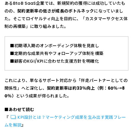
あるBtoB SaaS企業では、新規契約の獲得には成功していたも
のの、
契約更新率の低さが成長のボトルネック
になっていまし
た。そこでロイヤルティ向上を目的に、「カスタマーサクセス体
制の再構築」に取り組みました。
■初期導入期のオンボーディング体験を見直し
■定期的な成果共有やフォローアップ体制を構築
■顧客のKGI/KPIに合わせた支援方針を明確化
これにより、単なるサポート対応から「伴走パートナーとしての
関係性」へと深化し、
契約更新率は約33％向上（例：60％→8
0％）
という成果が得られました。
■あわせて読む
『
KPI設計とは？マーケティング成果を生み出す実践フレー
ムを解説
』