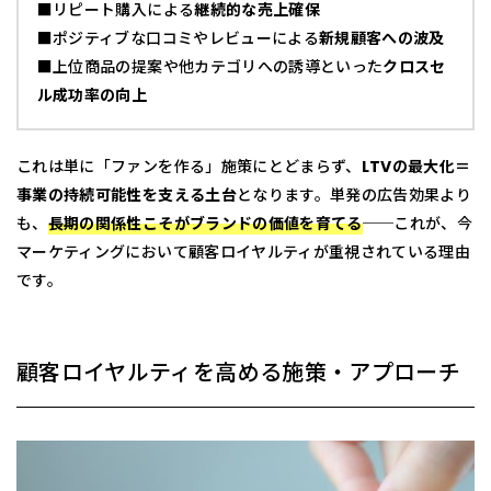
■リピート購入による
継続的な売上確保
■ポジティブな口コミやレビューによる
新規顧客への波及
■上位商品の提案や他カテゴリへの誘導といった
クロスセ
ル成功率の向上
これは単に「ファンを作る」施策にとどまらず、
LTVの最大化＝
事業の持続可能性を支える土台
となります。単発の広告効果より
も、
長期の関係性こそがブランドの価値を育てる
──これが、今
マーケティングにおいて顧客ロイヤルティが重視されている理由
です。
顧客ロイヤルティを高める施策・アプローチ