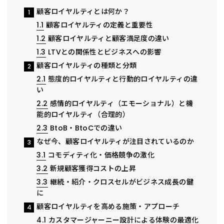
顧客ロイヤルティとは何か？
1
1.1
顧客ロイヤルティの定義と重要性
1.2
顧客ロイヤルティと顧客満足度の違い
1.3
LTVとの関係性とビジネスへの影響
顧客ロイヤルティの種類と分類
2
2.1
態度的ロイヤルティと行動的ロイヤルティの違
い
2.2
感情的ロイヤルティ（エモーショナル）と機
能的ロイヤルティ（合理的）
2.3
BtoB・BtoCでの違い
なぜ今、顧客ロイヤルティが注目されているのか
3
3.1
コモディティ化・価格競争の激化
3.2
新規顧客獲得コストの上昇
3.3
継続・紹介・クロスセルがビジネス成長の鍵
に
顧客ロイヤルティを高める施策・アプローチ
4
4.1
カスタマージャーニー設計による体験の最適化