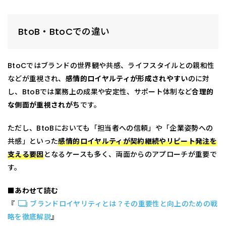
BtoB・BtoCでの違い
BtoCではブランドの世界観や共感、ライフスタイルとの親和性
などが重視され、
感情的ロイヤルティが形成されやすい
のに対
し、BtoBでは業務上の成果や安定性、サポート体制など
合理的
な側面が重視されがち
です。
ただし、BtoBにおいても「担当者への信頼」や「企業姿勢への
共感」といった
感情的ロイヤルティが契約継続やリピート発注を
支える要因
となるケースも多く、両面からのアプローチが重要で
す。
■あわせて読む
『
ブランドロイヤリティとは？その重要性と向上のための戦
略を徹底解説
』