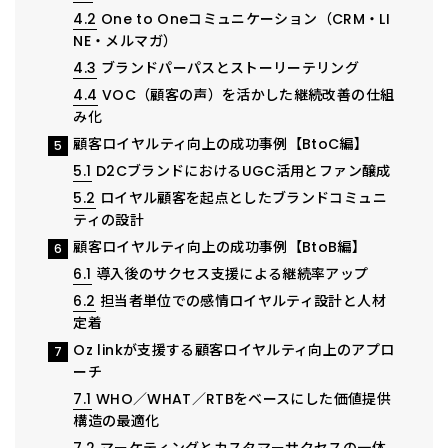
4.2
One to Oneコミュニケーション（CRM・LI
NE・メルマガ）
4.3
ブランドパーパスとストーリーテリング
4.4
VOC（顧客の声）を活かした継続改善の仕組
み化
顧客ロイヤルティ向上の成功事例【BtoC編】
5
5.1
D2CブランドにおけるUGC活用とファン醸成
5.2
ロイヤル顧客を起点としたブランドコミュニ
ティの設計
顧客ロイヤルティ向上の成功事例【BtoB編】
6
6.1
導入後のサクセス支援による継続率アップ
6.2
担当者単位での感情ロイヤルティ設計と人材
定着
Oz linkが支援する顧客ロイヤルティ向上のアプロ
7
ーチ
7.1
WHO／WHAT／RTBをベースにした価値提供
構造の最適化