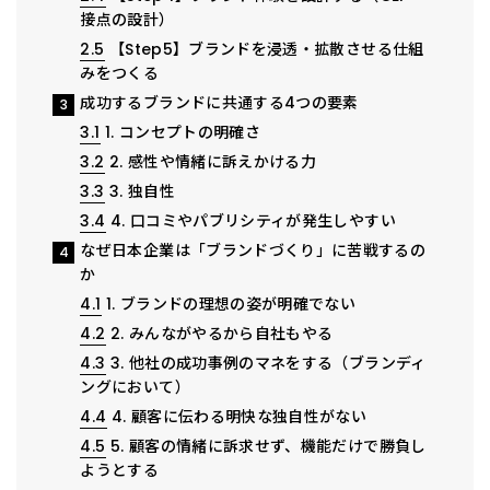
接点の設計）
2.5
【Step5】ブランドを浸透・拡散させる仕組
みをつくる
成功するブランドに共通する4つの要素
3
3.1
1. コンセプトの明確さ
3.2
2. 感性や情緒に訴えかける力
3.3
3. 独自性
3.4
4. 口コミやパブリシティが発生しやすい
なぜ日本企業は「ブランドづくり」に苦戦するの
4
か
4.1
1. ブランドの理想の姿が明確でない
4.2
2. みんながやるから自社もやる
4.3
3. 他社の成功事例のマネをする（ブランディ
ングにおいて）
4.4
4. 顧客に伝わる明快な独自性がない
4.5
5. 顧客の情緒に訴求せず、機能だけで勝負し
ようとする