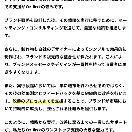
での支援がOz linkの強みです。
ブランド戦略を設計した後、その戦略を実行に移すために、
マー
ケティング・コンサルティング
を通じて、最適な施策を推進しま
す。
さらに、制作物も
自社のデザイナーによってシンプルで効果的
に
制作され、ブランドの視覚的な整合性が保たれます。これによ
り、ブランドメッセージやデザインが
一貫性を持って消費者に届
きやすくなります
。
また、実行段階においては、単に施策を終わらせるのではなく、
その後の効果測定とフィードバック
を基に継続的に改善を行いま
す。
改善のプロセスまでを支援
することで、ブランドが市場にお
いて持続的に成長し、
強化される仕組みを提供
します。
このように、戦略から実行、改善に至るまでの一貫したサポート
が、私たちOz linkのワンストップ支援の大きな魅力です。