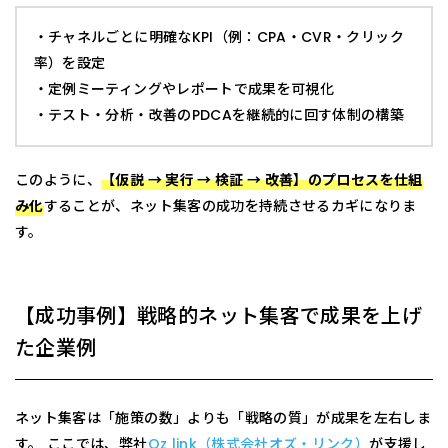
・チャネルごとに明確なKPI（例：CPA・CVR・クリック
率）を設定
・定例ミーティングやレポートで成果を可視化
・テスト・分析・改善のPDCAを継続的に回す体制の構築
このように、
【仮説 → 実行 → 検証 → 改善】のプロセスを仕組
み化
することが、ネット集客の成功を持続させるカギになりま
す。
【成功事例】戦略的ネット集客で成果を上げ
た企業例
ネット集客は「施策の数」よりも「戦略の質」が成果を左右しま
す。 ここでは、弊社
Oz link（株式会社オズ・リンク）
が支援し