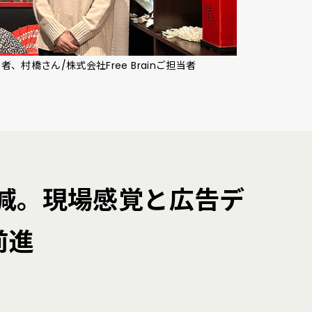
者、村橋さん/株式会社Free Brainご担当者
削減。現場感覚と広告デ
前進