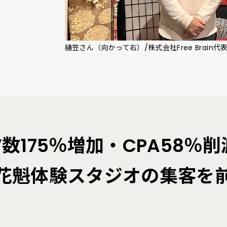
樋笠さん（向かって右）/株式会社Free Brain代表
数175％増加・CPA58％
花魁体験スタジオの集客を