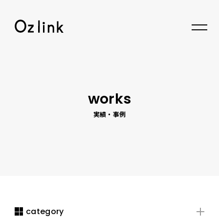
© 2026 Oz link Inc.
works
実績・事例
category