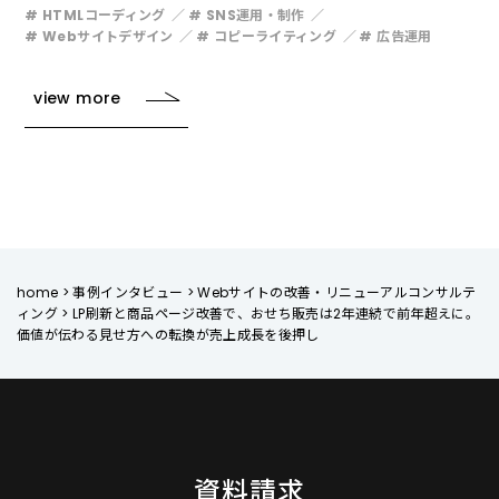
# HTMLコーディング
# SNS運用・制作
# Webサイトデザイン
# コピーライティング
# 広告運用
view more
home
>
事例インタビュー
>
Webサイトの改善・リニューアルコンサルテ
ィング
>
LP刷新と商品ページ改善で、おせち販売は2年連続で前年超えに。
価値が伝わる見せ方への転換が売上成長を後押し
資料請求